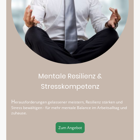
Mentale Resilienz &
Stresskompetenz
H
erausforderungen gelassener meistern, Resilienz stärken und
Stress bewältigen - für mehr mentale Balance im Arbeitsalltag und
zuhause.
Zum Angebot